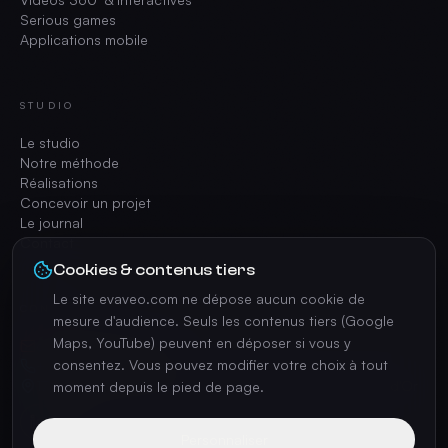
Serious games
Applications mobile
STUDIO
Le studio
Notre méthode
Réalisations
Concevoir un projet
Le journal
Contact
Cookies & contenus tiers
Le site evaveo.com ne dépose aucun cookie de
CONTACT
mesure d'audience. Seuls les contenus tiers (Google
Maps, YouTube) peuvent en déposer si vous y
contact@evaveo.com
consentez. Vous pouvez modifier votre choix à tout
+33 4 74 70 42 35
17 Av. Charles de Gaulle, 69370 Saint-Didier-au-Mont-d'Or
moment depuis le pied de page.
Personnaliser