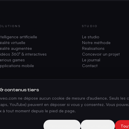
OLUTIONS
STUDIO
ntelligence artificielle
Le studio
éalité virtuelle
Notre méthode
éalité augmentée
Réalisations
idéos 360° & interactives
Concevoir un projet
erious games
Le journal
pplications mobile
Contact
 & contenus tiers
vaveo.com ne dépose aucun cookie de mesure d'audience. Seuls les c
aps, YouTube) peuvent en déposer si vous y consentez. Vous pouvez
ix à tout moment depuis le pied de page.
Personnaliser
Tout refuser
Tou