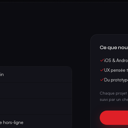
Ce que nou
iOS & Andro
UX pensée t
in
Du prototyp
Chaque projet 
suivi par un ch
e hors-ligne