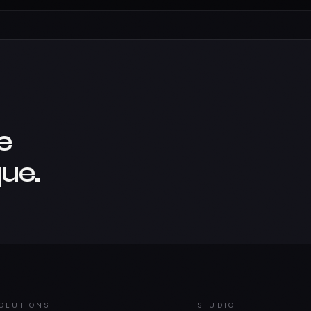
e
ue.
OLUTIONS
STUDIO