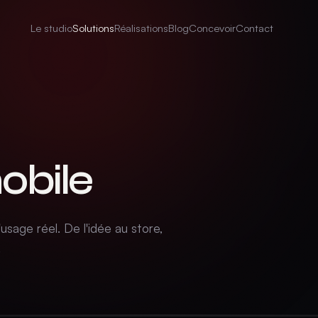
Le studio
Solutions
Réalisations
Blog
Concevoir
Contact
obile
usage réel. De l'idée au store,
.