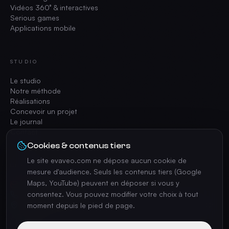
Vidéos 360° & interactives
Serious games
Applications mobile
STUDIO
Le studio
Notre méthode
Réalisations
Concevoir un projet
Le journal
Contact
Cookies & contenus tiers
Le site evaveo.com ne dépose aucun cookie de
CONTACT
mesure d'audience. Seuls les contenus tiers (Google
Maps, YouTube) peuvent en déposer si vous y
contact@evaveo.com
consentez. Vous pouvez modifier votre choix à tout
+33 4 74 70 42 35
17 Av. Charles de Gaulle, 69370 Saint-Didier-au-Mont-d'Or
moment depuis le pied de page.