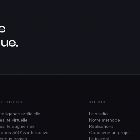
e
ue.
OLUTIONS
STUDIO
ntelligence artificielle
Le studio
éalité virtuelle
Notre méthode
éalité augmentée
Réalisations
idéos 360° & interactives
Concevoir un projet
erious games
Le journal