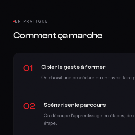
EN PRATIQUE
Comment ça marche
01
Cibler le geste à former
On choisit une procédure ou un savoir-faire pr
02
Scénariser le parcours
On découpe l'apprentissage en étapes, de dif
étape.