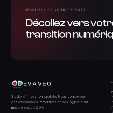
PARLONS DE VOTRE PROJET
Décollez vers votr
transition numériq
EVAVEO
S
I
Studio d'innovation digitale. Nous concevons
R
des expériences immersives et des logiciels sur
R
V
mesure depuis
2016
.
S