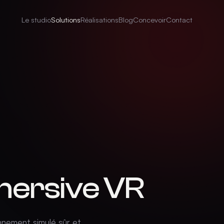
Le studio
Solutions
Réalisations
Blog
Concevoir
Contact
mersive VR
onnement simulé sûr et