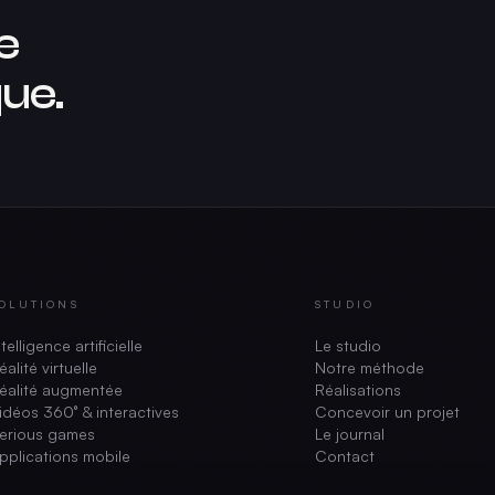
e
ue.
OLUTIONS
STUDIO
ntelligence artificielle
Le studio
éalité virtuelle
Notre méthode
éalité augmentée
Réalisations
idéos 360° & interactives
Concevoir un projet
erious games
Le journal
pplications mobile
Contact