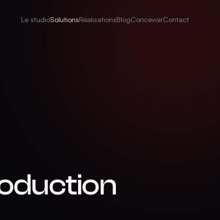
Le studio
Solutions
Réalisations
Blog
Concevoir
Contact
roduction