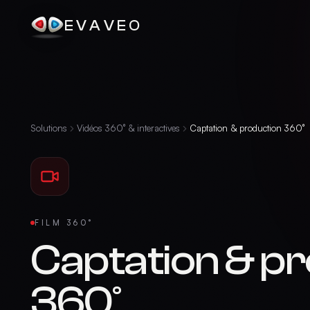
EVAVEO
Solutions
Vidéos 360° & interactives
Captation & production 360°
FILM 360°
Captation & p
360°