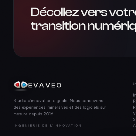
Décollez vers votr
transition numériq
EVAVEO
S
I
Studio d'innovation digitale. Nous concevons
R
des expériences immersives et des logiciels sur
R
V
mesure depuis
2016
.
S
A
INGÉNIERIE DE L'INNOVATION