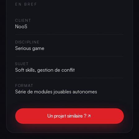
EN BREF
CLIENT
NooS
DISCIPLINE
Serious game
SUJET
Soft skills, gestion de conflit
FORMAT
Série de modules jouables autonomes
Un projet similaire ?