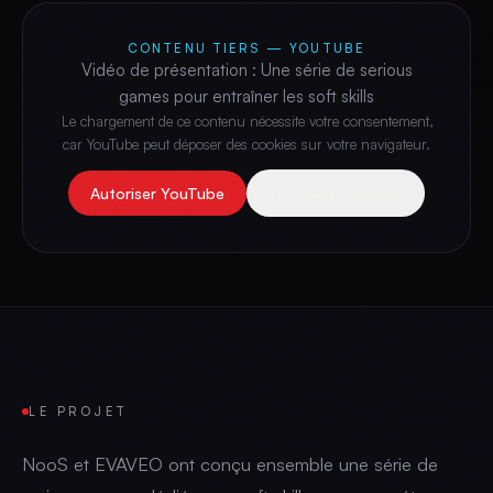
CONTENU TIERS —
YOUTUBE
Vidéo de présentation : Une série de serious
games pour entraîner les soft skills
Le chargement de ce contenu nécessite votre consentement,
car
YouTube
peut déposer des cookies sur votre navigateur.
Autoriser
YouTube
Tout personnaliser
LE PROJET
NooS et EVAVEO ont conçu ensemble une série de