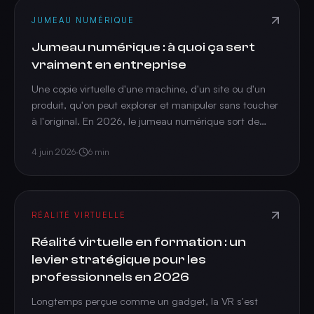
JUMEAU NUMÉRIQUE
Jumeau numérique : à quoi ça sert
vraiment en entreprise
Une copie virtuelle d'une machine, d'un site ou d'un
produit, qu'on peut explorer et manipuler sans toucher
à l'original. En 2026, le jumeau numérique sort de
l'industrie lourde pour devenir un outil de formation, de
vente et de maintenance.
4 juin 2026
·
6
min
RÉALITÉ VIRTUELLE
Réalité virtuelle en formation : un
levier stratégique pour les
professionnels en 2026
Longtemps perçue comme un gadget, la VR s'est