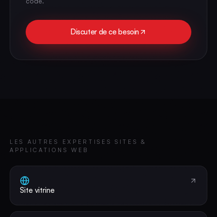
code.
Discuter de ce besoin
LES AUTRES EXPERTISES
SITES &
APPLICATIONS WEB
Site vitrine