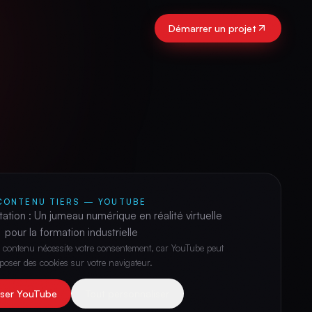
Démarrer un projet
CONTENU TIERS —
YOUTUBE
ation : Un jumeau numérique en réalité virtuelle
pour la formation industrielle
 contenu nécessite votre consentement, car
YouTube
peut
poser des cookies sur votre navigateur.
iser
YouTube
Tout personnaliser