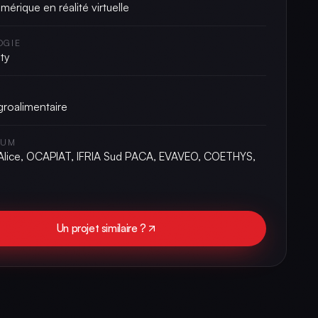
érique en réalité virtuelle
OGIE
ty
agroalimentaire
IUM
 Alice, OCAPIAT, IFRIA Sud PACA, EVAVEO, COETHYS,
Un projet similaire ?