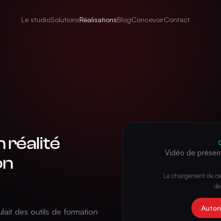
Le studio
Solutions
Réalisations
Blog
Concevoir
Contact
réalité
Vidéo de présent
on
Le chargement de ce
dé
Autor
lait des outils de formation