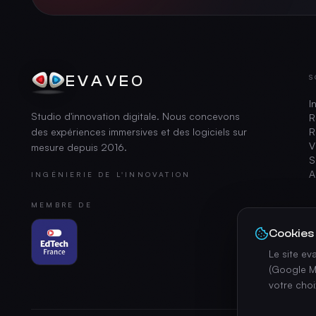
EVAVEO
S
I
Studio d'innovation digitale. Nous concevons
R
des expériences immersives et des logiciels sur
R
V
mesure depuis
2016
.
S
A
INGÉNIERIE DE L'INNOVATION
MEMBRE DE
Cookies
Le site e
(Google M
votre cho