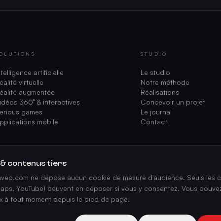
OLUTIONS
STUDIO
ntelligence artificielle
Le studio
éalité virtuelle
Notre méthode
éalité augmentée
Réalisations
idéos 360° & interactives
Concevoir un projet
erious games
Le journal
pplications mobile
Contact
 & contenus tiers
vaveo.com ne dépose aucun cookie de mesure d'audience. Seuls les c
aps, YouTube) peuvent en déposer si vous y consentez. Vous pouvez
ix à tout moment depuis le pied de page.